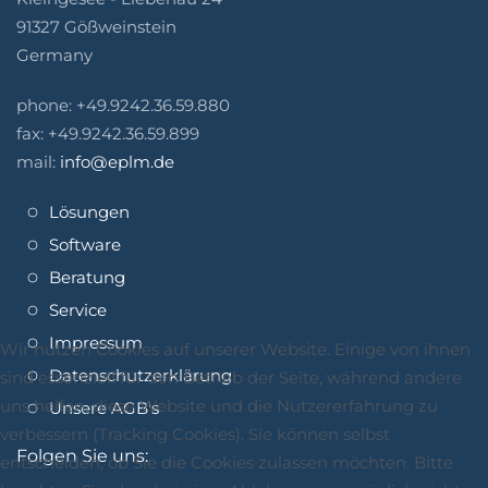
91327 Gößweinstein
Germany
phone: +49.9242.36.59.880
fax: +49.9242.36.59.899
mail:
info@eplm.de
Lösungen
Software
Beratung
Service
Impressum
Wir nutzen Cookies auf unserer Website. Einige von ihnen
Datenschutzerklärung
sind essenziell für den Betrieb der Seite, während andere
uns helfen, diese Website und die Nutzererfahrung zu
Unsere AGB's
verbessern (Tracking Cookies). Sie können selbst
Folgen Sie uns:
entscheiden, ob Sie die Cookies zulassen möchten. Bitte